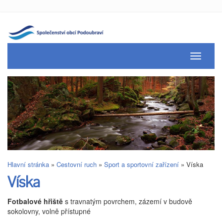
Toggle
navigati
Hlavní stránka
»
Cestovní ruch
»
Sport a sportovní zařízení
»
Víska
Víska
Fotbalové hřiště
s travnatým povrchem, zázemí v budově
sokolovny, volně přístupné