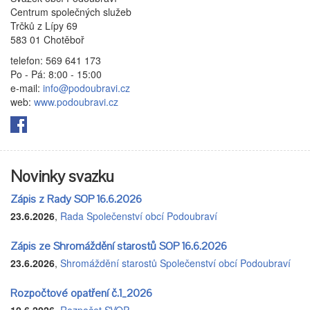
Centrum společných služeb
Trčků z Lípy 69
583 01 Chotěboř
telefon: 569 641 173
Po - Pá: 8:00 - 15:00
e-mail:
info@podoubravi.cz
web:
www.podoubravi.cz
Novinky svazku
Zápis z Rady SOP 16.6.2026
23.6.2026
,
Rada Společenství obcí Podoubraví
Zápis ze Shromáždění starostů SOP 16.6.2026
23.6.2026
,
Shromáždění starostů Společenství obcí Podoubraví
Rozpočtové opatření č.1_2026
10.6.2026
,
Rozpočet SVOP