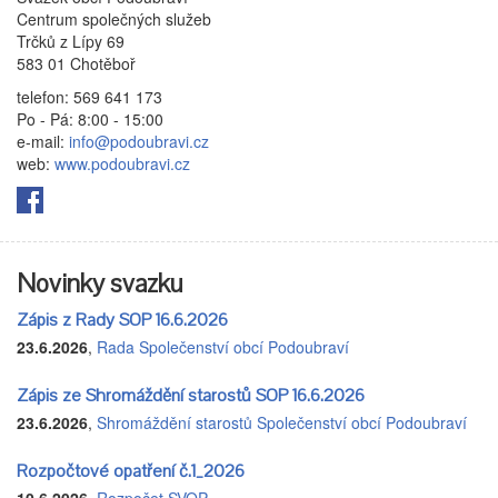
Centrum společných služeb
Trčků z Lípy 69
583 01 Chotěboř
telefon: 569 641 173
Po - Pá: 8:00 - 15:00
e-mail:
info@podoubravi.cz
web:
www.podoubravi.cz
Novinky svazku
Zápis z Rady SOP 16.6.2026
23.6.2026
,
Rada Společenství obcí Podoubraví
Zápis ze Shromáždění starostů SOP 16.6.2026
23.6.2026
,
Shromáždění starostů Společenství obcí Podoubraví
Rozpočtové opatření č.1_2026
10.6.2026
,
Rozpočet SVOP