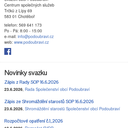
Centrum společných služeb
Trčků z Lípy 69
583 01 Chotěboř
telefon: 569 641 173
Po - Pá: 8:00 - 15:00
e-mail:
info@podoubravi.cz
web:
www.podoubravi.cz
Novinky svazku
Zápis z Rady SOP 16.6.2026
23.6.2026
,
Rada Společenství obcí Podoubraví
Zápis ze Shromáždění starostů SOP 16.6.2026
23.6.2026
,
Shromáždění starostů Společenství obcí Podoubraví
Rozpočtové opatření č.1_2026
10.6.2026
,
Rozpočet SVOP