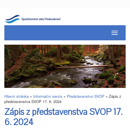
Toggle
navigati
Hlavní stránka
»
Informační servis
»
Představenstvo SVOP
»
Zápis z
představenstva SVOP 17. 6. 2024
Zápis z představenstva SVOP 17.
6. 2024