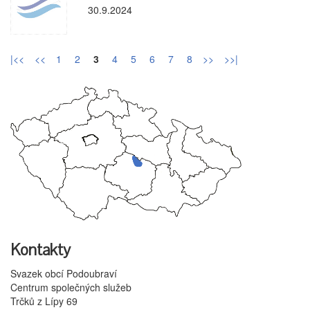
30.9.2024
|<<
<<
1
2
3
4
5
6
7
8
>>
>>|
Kontakty
Svazek obcí Podoubraví
Centrum společných služeb
Trčků z Lípy 69