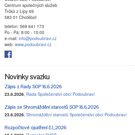
Centrum společných služeb
Trčků z Lípy 69
583 01 Chotěboř
telefon: 569 641 173
Po - Pá: 8:00 - 15:00
e-mail:
info@podoubravi.cz
web:
www.podoubravi.cz
Novinky svazku
Zápis z Rady SOP 16.6.2026
23.6.2026
,
Rada Společenství obcí Podoubraví
Zápis ze Shromáždění starostů SOP 16.6.2026
23.6.2026
,
Shromáždění starostů Společenství obcí Podoubraví
Rozpočtové opatření č.1_2026
10.6.2026
,
Rozpočet SVOP