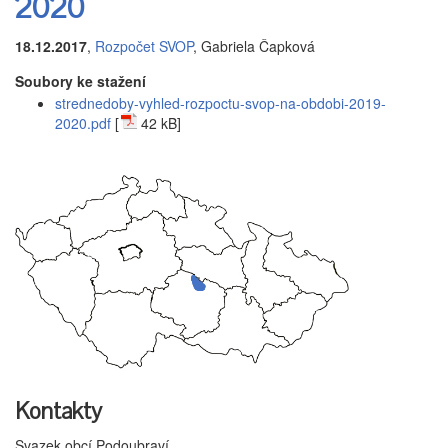
2020
18.12.2017
,
Rozpočet SVOP
, Gabriela Čapková
Soubory ke stažení
strednedoby-vyhled-rozpoctu-svop-na-obdobi-2019-
2020.pdf
[
42 kB]
Kontakty
Svazek obcí Podoubraví