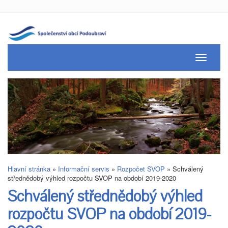
Toggle
navigati
Hlavní stránka
»
Informační servis
»
Rozpočet SVOP
»
Schválený
střednědobý výhled rozpočtu SVOP na období 2019-2020
Schválený střednědobý výhled
rozpočtu SVOP na období 2019-