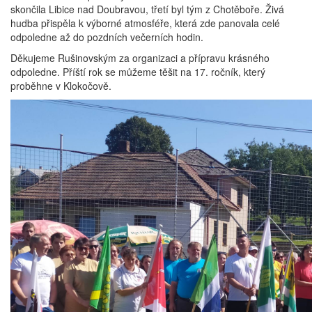
skončila Libice nad Doubravou, třetí byl tým z Chotěboře. Živá
hudba přispěla k výborné atmosféře, která zde panovala celé
odpoledne až do pozdních večerních hodin.
Děkujeme Rušinovským za organizaci a přípravu krásného
odpoledne. Příští rok se můžeme těšit na 17. ročník, který
proběhne v Klokočově.