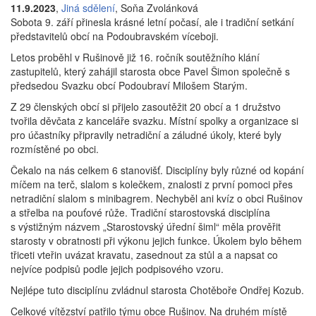
11.9.2023
,
Jiná sdělení
, Soňa Zvolánková
Sobota 9. září přinesla krásné letní počasí, ale i tradiční setkání
představitelů obcí na Podoubravském víceboji.
Letos proběhl v Rušinově již 16. ročník soutěžního klání
zastupitelů, který zahájil starosta obce Pavel Šimon společně s
předsedou Svazku obcí Podoubraví Milošem Starým.
Z 29 členských obcí si přijelo zasoutěžit 20 obcí a 1 družstvo
tvořila děvčata z kanceláře svazku. Místní spolky a organizace si
pro účastníky připravily netradiční a záludné úkoly, které byly
rozmístěné po obci.
Čekalo na nás celkem 6 stanovišť. Disciplíny byly různé od kopání
míčem na terč, slalom s kolečkem, znalosti z první pomoci přes
netradiční slalom s minibagrem. Nechyběl ani kvíz o obci Rušinov
a střelba na pouťové růže. Tradiční starostovská disciplína
s výstižným názvem „Starostovský úřední šiml“ měla prověřit
starosty v obratnosti při výkonu jejich funkce. Úkolem bylo během
třiceti vteřin uvázat kravatu, zasednout za stůl a a napsat co
nejvíce podpisů podle jejich podpisového vzoru.
Nejlépe tuto disciplínu zvládnul starosta Chotěboře Ondřej Kozub.
Celkové vítězství patřilo týmu obce Rušinov. Na druhém místě