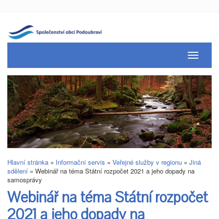
Toggle
navigati
Hlavní stránka
»
Informační servis
»
Veřejné služby v regionu
»
Jiná
sdělení
»
Webinář na téma Státní rozpočet 2021 a jeho dopady na
samosprávy
Webinář na téma Státní rozpočet
2021 a jeho dopady na