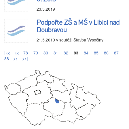
23.5.2019
Podpořte ZŠ a MŠ v Libici nad
Doubravou
21.5.2019
v soutěži Stavba Vysočiny
|<<
<<
78
79
80
81
82
83
84
85
86
87
88
>>
>>|