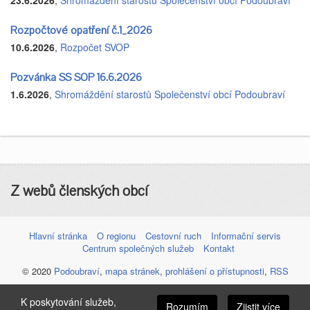
Rozpočtové opatření č.1_2026
10.6.2026
,
Rozpočet SVOP
Pozvánka SS SOP 16.6.2026
1.6.2026
,
Shromáždění starostů Společenství obcí Podoubraví
Z webů členských obcí
Hlavní stránka
O regionu
Cestovní ruch
Informační servis
Centrum společných služeb
Kontakt
© 2020
Podoubraví
,
mapa stránek
,
prohlášení o přístupnosti
,
RSS
K poskytování služeb,
Rozumím
Zjistit více