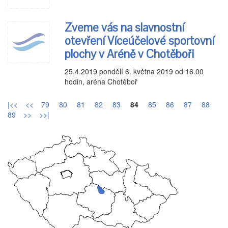
Zveme vás na slavnostní
otevření Víceúčelové sportovní
plochy v Aréně v Chotěboři
25.4.2019
pondělí 6. května 2019 od 16.00
hodin, aréna Chotěboř
|<<
<<
79
80
81
82
83
84
85
86
87
88
89
>>
>>|